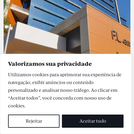
Valorizamos sua privacidade
Utilizamos cookies para aprimorar sua experiência de
ITAIM BIBI
navegação, exibir anúncios ou conteúdo
F.L. CORPORATE
personalizado e analisar nosso tráfego. Ao clicar em
“Aceitar todos”, você concorda com nosso uso de
cookies.
PRONTO
Rejeitar
Aceitar tudo