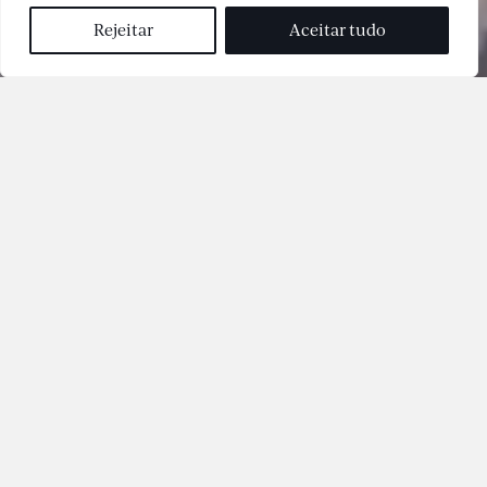
alteração
Rejeitar
Aceitar tudo
O Milano está localizado na esquina da Rua Antônio de
Gouvêia Giudice, com a Rua Orobó, em Alto de
Pinheiros, um dos mais nobres bairros paulistanos.
Situado na zona oeste da cidade, o empreendimento
está a 750 metros do Parque Villa Lobos, sendo a opção