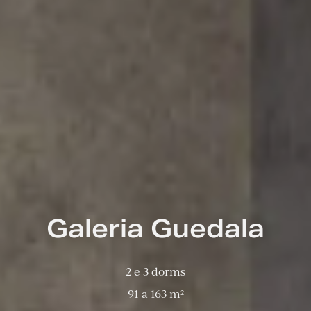
Galeria Guedala
2 e 3 dorms
91 a 163 m²