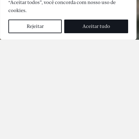
“Aceitar todos”, você concorda com nosso uso de
cookies.
Rejeitar
Aceitar tudo
De conceito inovador e contextualizado, O Parque, traz
a proposta de morar dentro de um parque de 25.000
metros quadrados, no intuito de expandir a
consciência coletiva através da premissa de que meio
ambiente, pessoas e atividades estão relacionadas e
dependem uns dos outros. Um complexo estruturado
que interage com a cidade e com o meio ambiente.
Seu projeto inspira tendências para o futuro, reunindo
interdependência e sustentabilidade alinhados ao