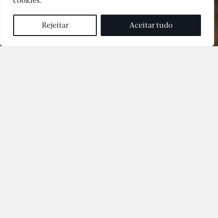
cookies.
Rejeitar
Aceitar tudo
O Sintra Jardins está localizado na Rua Bela Cintra com
a Alameda Lorena. Em uma das regiões mais
valorizadas da cidade e a uma quadra da Rua Oscar
Freire, o edifício é inspirado na atmosfera única de seu
bairro. Um apartamento por andar com 180m², em
projeto contemporâneo com espaços generosos e bem
servidos de iluminação natural.
ENDEREÇO:
RUA BELA CINTRA, 1958