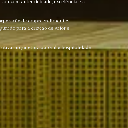
traduzem autenticidade, excelência e a
ncorporação de empreendimentos
purado para a criação de valor e
tiva, arquitetura autoral e hospitalidade