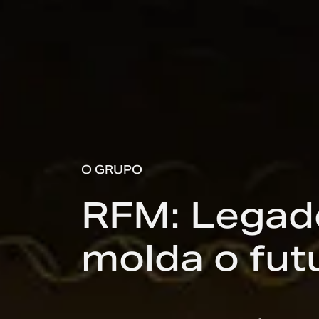
O GRUPO
RFM: Legado
molda o fut