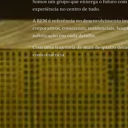
Somos um grupo que enxerga o futuro com vi
experiência no centro de tudo.
A RFM é referência no desenvolvimento im
corporativos, comerciais, residenciais, hos
sofisticação em cada detalhe.
Com uma trajetória de mais de quatro décad
como essência.