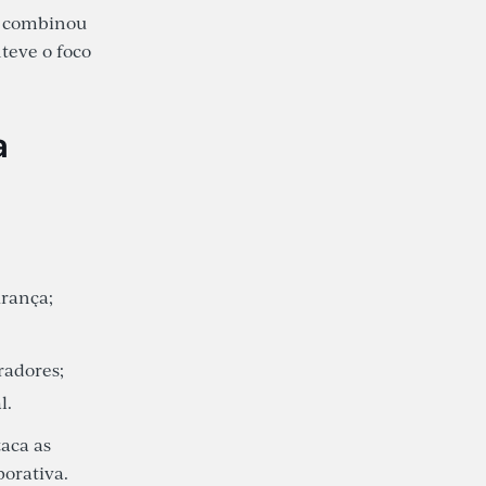
a combinou
teve o foco
a
urança;
radores;
l.
aca as
porativa.