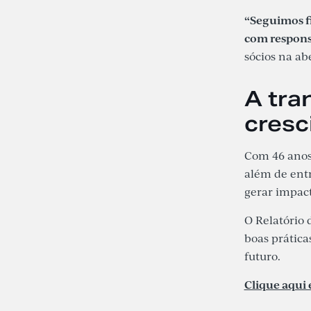
“Seguimos f
com responsa
sócios na abe
A tra
cres
Com 46 anos 
além de entr
gerar impact
O Relatório 
boas prática
futuro.
Clique aqui 