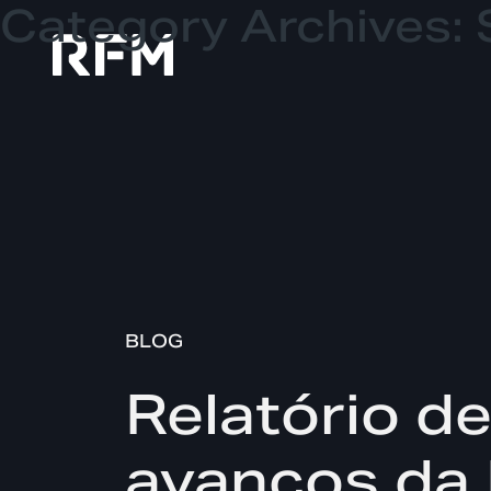
Category Archives:
BLOG
Relatório d
avanços da