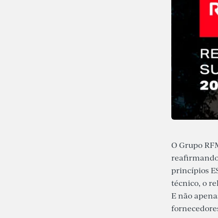
O Grupo RFM
reafirmando
princípios 
técnico, o r
E não apena
fornecedore