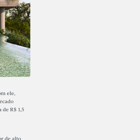
om ele,
ercado
 de R$ 1,5
 de alto