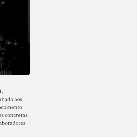
4
,
nhada aos
documento
s concretas.
aboradores,