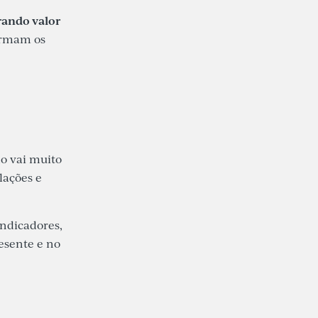
rando valor
irmam os
o vai muito
lações e
indicadores,
esente e no