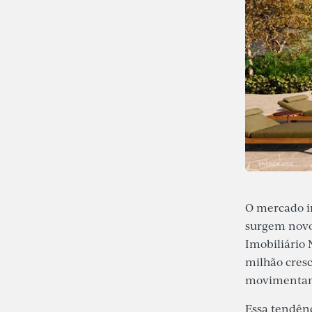
O mercado im
surgem novo
Imobiliário 
milhão cresc
movimentand
Essa tendên