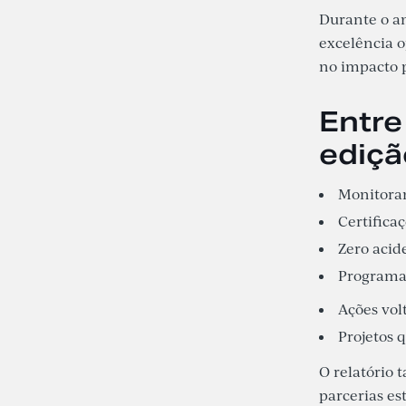
Durante o a
excelência 
no impacto p
Entre
ediçã
Monitoram
Certifica
Zero acid
Programas
Ações vol
Projetos q
O relatório 
parcerias es