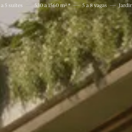
 a 5 suítes
530 a 1560 m² *
5 a 8 vagas
Jardi